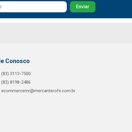
le Conosco
(83) 3113-7500
(83) 8198-2486
ecommercemr@mercanterofe.com.br