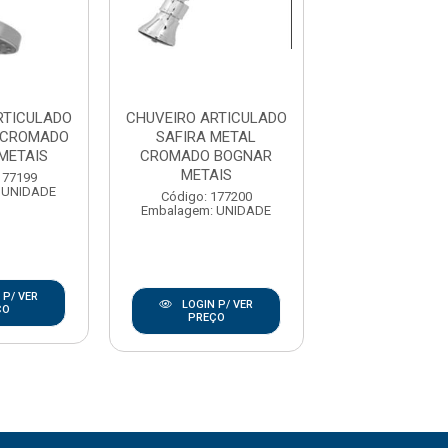
RTICULADO
CHUVEIRO ARTICULADO
CHUVEIRO 
 CROMADO
SAFIRA METAL
CROMADO 4 
METAIS
CROMADO BOGNAR
FRANCESA
METAIS
177199
Código: 51
 UNIDADE
Embalagem: U
Código: 177200
Embalagem: UNIDADE
 P/ VER
LOGIN P/
LOGIN P/ VER
ÇO
PREÇO
PREÇO