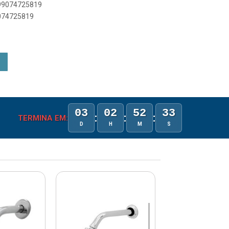
899074725819
9074725819
03
02
52
33
:
:
:
TERMINA EM:
D
H
M
S