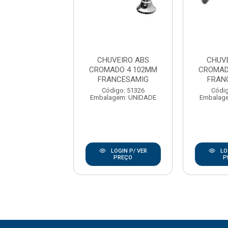
RO ARTICULADO
CHUVEIRO ABS
CHUV
FIRA METAL
CROMADO 4 102MM
CROMAD
ADO BOGNAR
FRANCESAMIG
FRAN
METAIS
Código: 51326
Códig
Embalagem: UNIDADE
Embalag
digo: 177200
agem: UNIDADE
LOGIN P/ VER
LO
LOGIN P/ VER
PREÇO
P
PREÇO