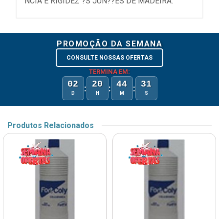
NCIA E RIGIDEZ ?S JUN??ES DE MADEIRA.
PROMOÇÃO DA SEMANA
CONSULTE NOSSAS OFERTAS
TERMINA EM:
02
20
44
31
:
:
:
D
H
M
S
Produtos Relacionados