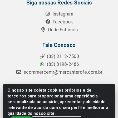
Siga nossas Redes Sociais
Instagram
Facebook
Onde Estamos
Fale Conosco
(83) 3113-7500
(83) 8198-2486
ecommercemr@mercanterofe.com.br
O nosso site coleta cookies próprios e de
MR Distribuidora - Rua Hortêncio Ribeiro de Luna, 3777 -
terceiros para proporcionar uma experiência
Distrito Industrial, João Pessoa/PB - CEP 58081-400 -
personalizada ao usuário, apresentar publicidade
CNPJ 35.428.312/0001-85
relevante de acordo com o seu perfil e melhorar a
qualidade do nosso site.