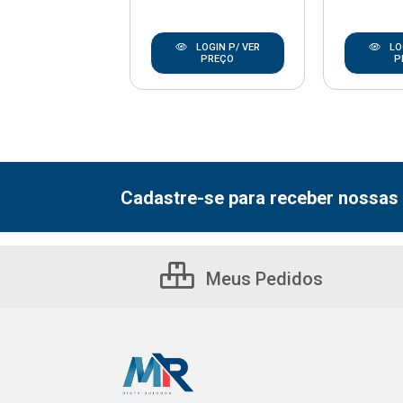
LOGIN P/ VER
LOGIN P/ VER
LO
PREÇO
PREÇO
P
Cadastre-se para receber nossas 
Meus Pedidos