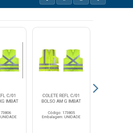
FL C/01
COLETE REFL C/01
COLETE RE
XG IMBAT
BOLSO AM G IMBAT
LARANJA C/
CLASSE 2
173806
Código: 173805
Código: 173
 UNIDADE
Embalagem: UNIDADE
Embalagem: U