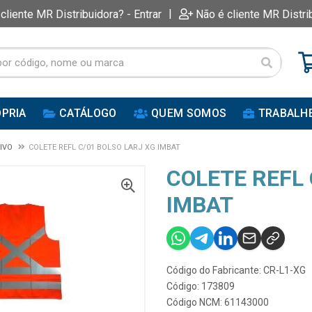
|
 cliente MR Distribuidora? - Entrar
Não é cliente MR Distri
PRIA
CATÁLOGO
QUEM SOMOS
TRABALH
IVO
COLETE REFL C/01 BOLSO LARJ XG IMBAT
COLETE REFL 
IMBAT
Código do Fabricante: CR-L1-XG
Código: 173809
Código NCM: 61143000