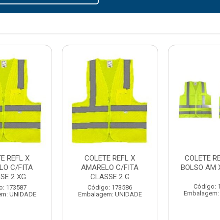
E REFL X
COLETE REFL X
COLETE RE
LO C/FITA
AMARELO C/FITA
BOLSO AM 
SE 2 XG
CLASSE 2 G
Código: 
o: 173587
Código: 173586
Embalagem:
em: UNIDADE
Embalagem: UNIDADE