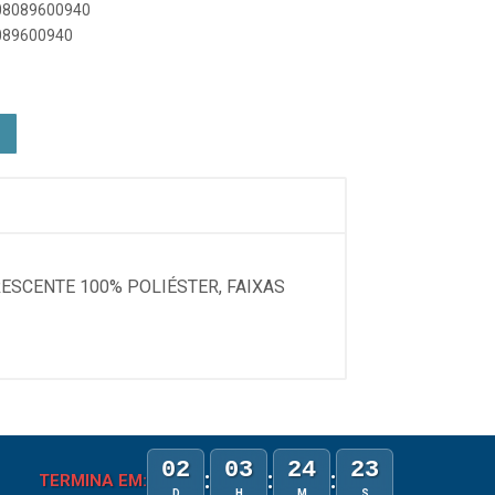
908089600940
8089600940
RESCENTE 100% POLIÉSTER, FAIXAS
02
03
24
23
:
:
:
TERMINA EM:
D
H
M
S