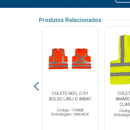
Produtos Relacionados
TE REFL C/01
COLETE REFL C/01
COLET
SO LARJ XXG
BOLSO LARJ G IMBAT
AMARE
IMBAT
CLAS
Código: 173808
digo: 173810
Códig
Embalagem: UNIDADE
agem: UNIDADE
Embalag