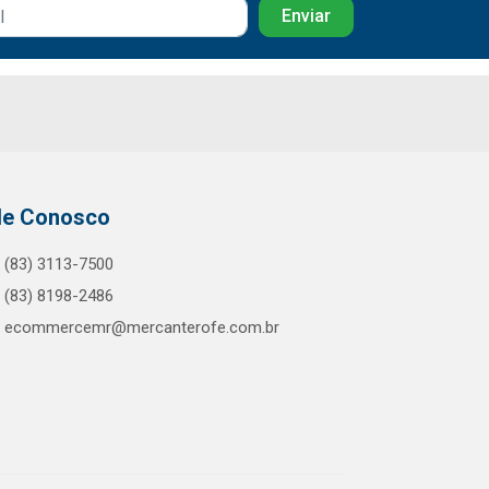
le Conosco
(83) 3113-7500
(83) 8198-2486
ecommercemr@mercanterofe.com.br