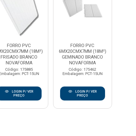
FORRO PVC
FORRO PVC
MX20CMX7MM (18M²)
6MX20CMX7MM (18M²)
FRISADO BRANCO
GEMINADO BRANCO
NOVAFORMA
NOVAFORMA
Código: 175885
Código: 175462
Embalagem: PCT-15UN
Embalagem: PCT-15UN
LOGIN P/ VER
LOGIN P/ VER
PREÇO
PREÇO