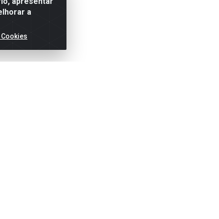
io, apresentar
elhorar a
 Cookies