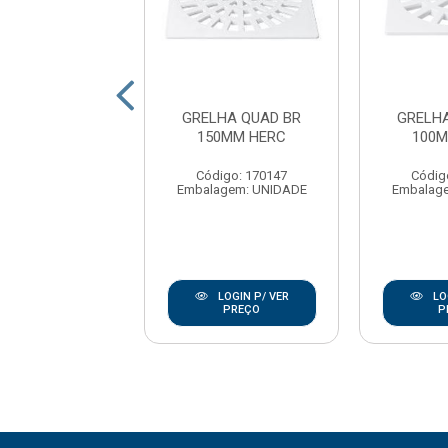
LHA E PORTA
GRELHA QUAD BR
GRELH
HA QUADRADO
150MM HERC
100M
MM POLYFORT
Código: 170147
Códig
digo: 177334
Embalagem: UNIDADE
Embalag
agem: UNIDADE
LOGIN P/ VER
LOGIN P/ VER
LO
PREÇO
PREÇO
P