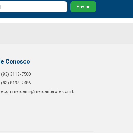
le Conosco
(83) 3113-7500
(83) 8198-2486
ecommercemr@mercanterofe.com.br