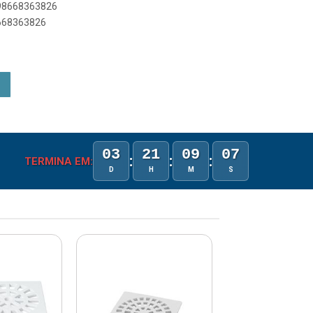
898668363826
8668363826
03
21
09
07
:
:
:
TERMINA EM:
D
H
M
S