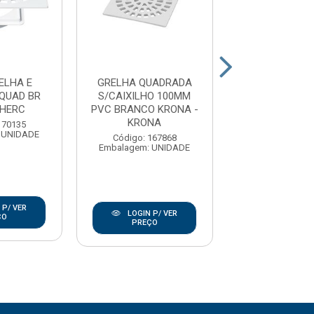
ELHA E
GRELHA QUADRADA
GRELHA QUA
QUAD BR
S/CAIXILHO 100MM
S/CAIXILHO 
HERC
PVC BRANCO KRONA -
PVC BRANCO K
KRONA
KRONA
170135
 UNIDADE
Código: 167868
Código: 167
Embalagem: UNIDADE
Embalagem: U
 P/ VER
LOGIN P/ VER
LOGIN P/
ÇO
PREÇO
PREÇO