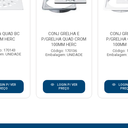
A QUAD BC
CONJ GRELHA E
CONJ GR
M HERC
P/GRELHA QUAD CROM
P/GRELHA 
100MM HERC
100MM 
o: 170143
Código: 170136
Código: 
em: UNIDADE
Embalagem: UNIDADE
Embalagem:
GIN P/ VER
LOGIN P/ VER
LOGIN
REÇO
PREÇO
PRE