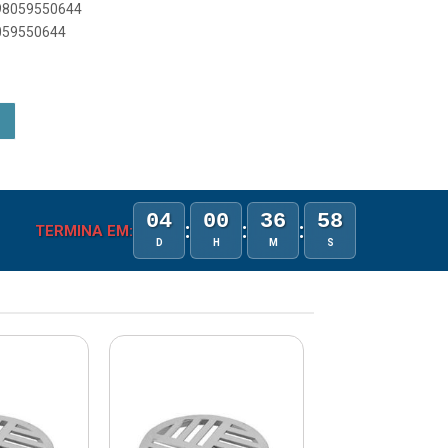
898059550644
8059550644
04
00
36
57
:
:
:
TERMINA EM:
D
H
M
S