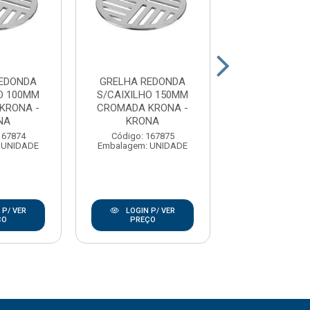
EDONDA
GRELHA REDONDA
GRELHA RE
O 100MM
S/CAIXILHO 150MM
100MM CRO
KRONA -
CROMADA KRONA -
REBOUC
NA
KRONA
Código: 174
Embalagem: U
167874
Código: 167875
 UNIDADE
Embalagem: UNIDADE
LOGIN P/
 P/ VER
LOGIN P/ VER
PREÇO
ÇO
PREÇO