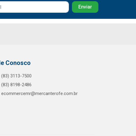
le Conosco
(83) 3113-7500
(83) 8198-2486
ecommercemr@mercanterofe.com.br