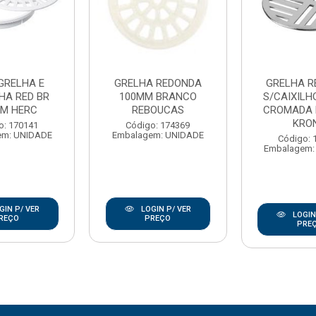
GRELHA E
GRELHA REDONDA
GRELHA R
HA RED BR
100MM BRANCO
S/CAIXILH
M HERC
REBOUCAS
CROMADA 
KRO
o: 170141
Código: 174369
em: UNIDADE
Embalagem: UNIDADE
Código: 
Embalagem:
GIN P/ VER
LOGIN P/ VER
LOGIN
REÇO
PREÇO
PRE