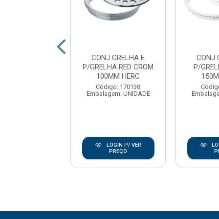
HA REDONDA
CONJ GRELHA E
CONJ 
MM CROMADO
P/GRELHA RED CROM
P/GREL
EBOUCAS
100MM HERC
150M
digo: 174370
Código: 170138
Códig
agem: UNIDADE
Embalagem: UNIDADE
Embalag
LOGIN P/ VER
LOGIN P/ VER
LO
PREÇO
PREÇO
P