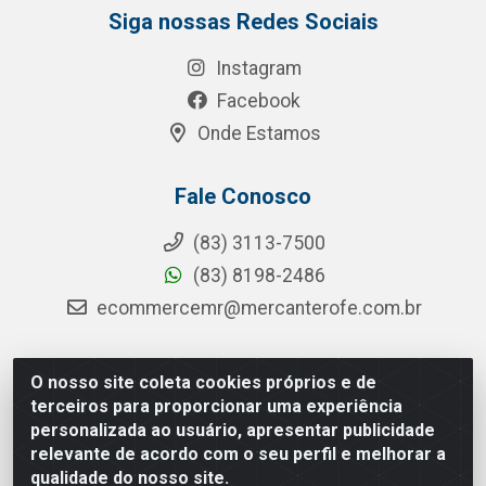
Siga nossas Redes Sociais
Instagram
Facebook
Onde Estamos
Fale Conosco
(83) 3113-7500
(83) 8198-2486
ecommercemr@mercanterofe.com.br
O nosso site coleta cookies próprios e de
MR Distribuidora - Rua Hortêncio Ribeiro de Luna, 3777 -
terceiros para proporcionar uma experiência
Distrito Industrial, João Pessoa/PB - CEP 58081-400 -
personalizada ao usuário, apresentar publicidade
CNPJ 35.428.312/0001-85
relevante de acordo com o seu perfil e melhorar a
qualidade do nosso site.