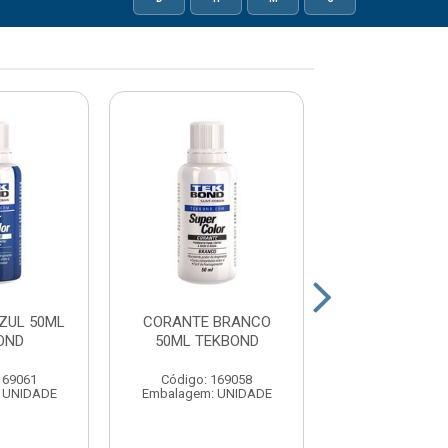
ZUL 50ML
CORANTE BRANCO
CORANTE VERD
OND
50ML TEKBOND
TEKBON
169061
Código: 169058
Código: 16
 UNIDADE
Embalagem: UNIDADE
Embalagem: U