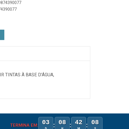
89874390077
874390077
R TINTAS À BASE D’ÁGUA,
03
08
42
08
:
:
:
TERMINA EM:
D
H
M
S