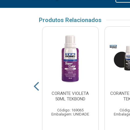
Produtos Relacionados
NTE LIQUIDO
CORANTE VIOLETA
CORANTE
50ML HIDRACOR
50ML TEKBOND
TE
digo: 16813
Código: 169065
Códig
agem: UNIDADE
Embalagem: UNIDADE
Embalag