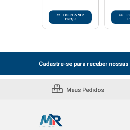
LOGIN P/ VER
LOGIN P/ VER
LO
PREÇO
PREÇO
P
Cadastre-se para receber nossas 
Meus Pedidos