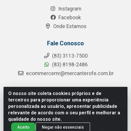
Instagram
Facebook
Onde Estamos
Fale Conosco
(83) 3113-7500
(83) 8198-2486
ecommercemr@mercanterofe.com.br
O nosso site coleta cookies próprios e de
MR Distribuidora - Rua Hortêncio Ribeiro de Luna, 3777 -
terceiros para proporcionar uma experiência
Distrito Industrial, João Pessoa/PB - CEP 58081-400 -
personalizada ao usuário, apresentar publicidade
CNPJ 35.428.312/0001-85
relevante de acordo com o seu perfil e melhorar a
qualidade do nosso site.
Aceito
Negar não essenciais