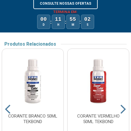
CONSULTE NOSSAS OFERTAS
TERMINA EM:
00
11
55
02
:
:
:
D
H
M
S
Produtos Relacionados
CORANTE BRANCO 50ML
CORANTE VERMELHO
TEKBOND
50ML TEKBOND