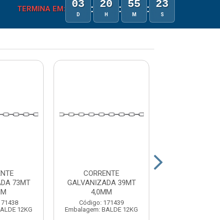
03
20
55
23
:
:
:
TERMINA EM:
D
H
M
S
ENTE
CORRENTE
CORREN
ADA 73MT
GALVANIZADA 39MT
GALVANIZAD
MM
4,0MM
8,0MM
171438
Código: 171439
Código: 17
BALDE 12KG
Embalagem: BALDE 12KG
Embalagem: BAL