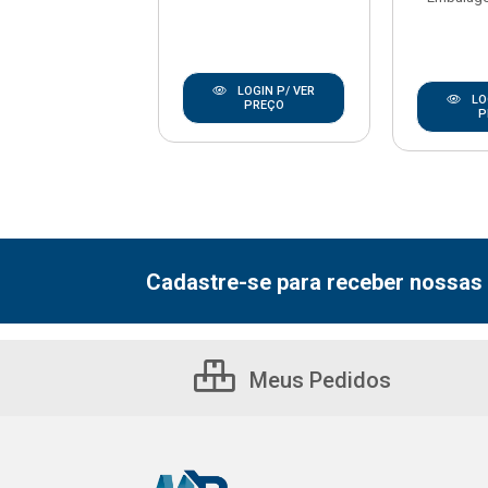
LOGIN P/ VER
LOGIN P/ VER
LO
PREÇO
PREÇO
P
Cadastre-se para receber nossas 
Meus Pedidos