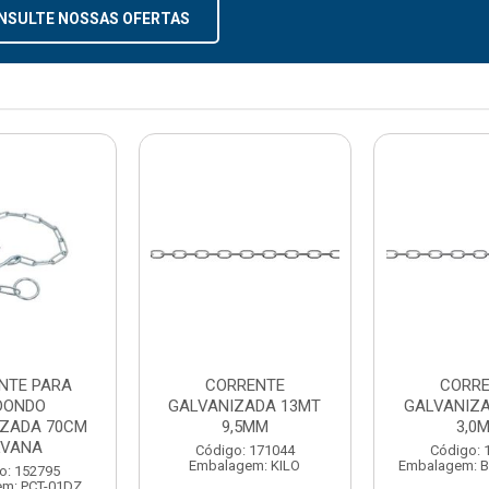
NSULTE NOSSAS OFERTAS
NTE PARA
CORRENTE
CORR
DONDO
GALVANIZADA 13MT
GALVANIZ
IZADA 70CM
9,5MM
3,0
LVANA
Código: 171044
Código: 
Embalagem: KILO
Embalagem: 
o: 152795
m: PCT-01DZ