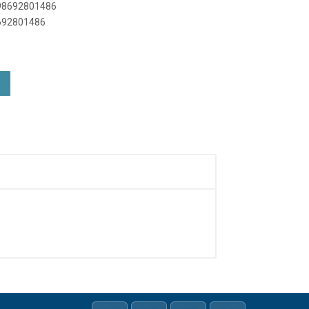
898692801486
8692801486