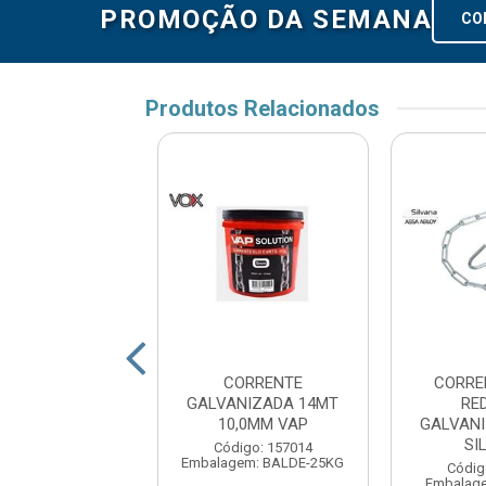
PROMOÇÃO DA SEMANA
CO
Produtos Relacionados
ORRENTE
CORRENTE
CORRE
ANIZADOIZADA
GALVANIZADA 14MT
RE
T 5,0MM VOX
10,0MM VAP
GALVAN
SI
digo: 160574
Código: 157014
gem: BALDE 25KG
Embalagem: BALDE-25KG
Códig
Embalage