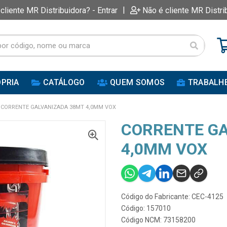
|
 cliente MR Distribuidora? - Entrar
Não é cliente MR Distri
PRIA
CATÁLOGO
QUEM SOMOS
TRABALH
CORRENTE GALVANIZADA 38MT 4,0MM VOX
CORRENTE GA
4,0MM VOX
Código do Fabricante: CEC-4125
Código: 157010
Código NCM: 73158200