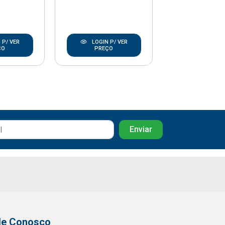
 P/ VER
LOGIN P/ VER
LOGIN P/
ÇO
PREÇO
PREÇO
le Conosco