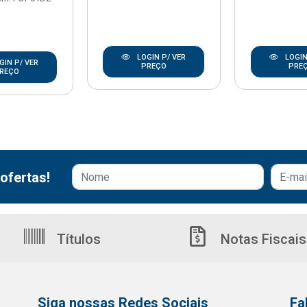
LOGIN P/ VER
LOGIN
GIN P/ VER
PREÇO
PRE
REÇO
ofertas!
Títulos
Notas Fiscais
Siga nossas Redes Sociais
Fa