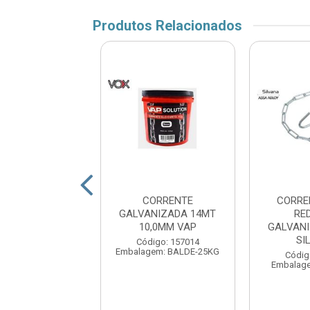
Produtos Relacionados
ORRENTE
CORRENTE
CORRE
ANIZADA 61MT
GALVANIZADA 14MT
RE
,0MM VOX
10,0MM VAP
GALVAN
SI
digo: 159229
Código: 157014
em: BALDE 12,5KG
Embalagem: BALDE-25KG
Códig
Embalage