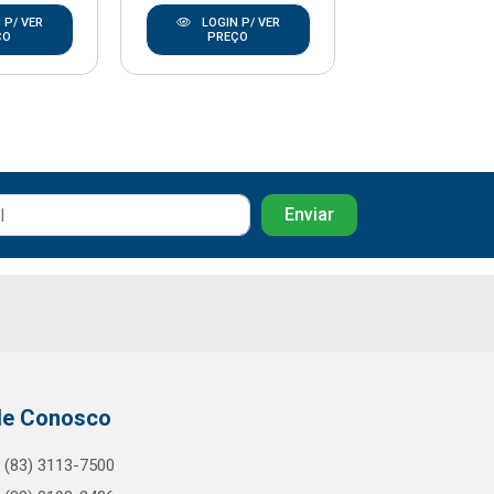
 P/ VER
LOGIN P/ VER
LOGIN P/
ÇO
PREÇO
PREÇO
le Conosco
(83) 3113-7500