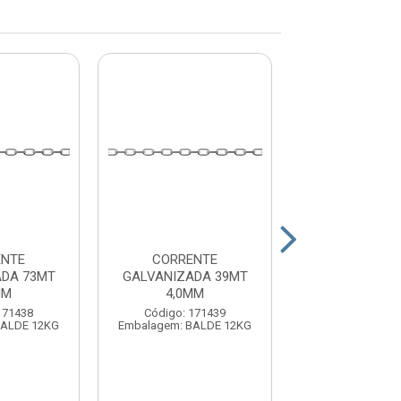
ENTE
CORRENTE
CORREN
ADA 73MT
GALVANIZADA 39MT
GALVANIZAD
MM
4,0MM
8,0MM
171438
Código: 171439
Código: 17
BALDE 12KG
Embalagem: BALDE 12KG
Embalagem: BAL