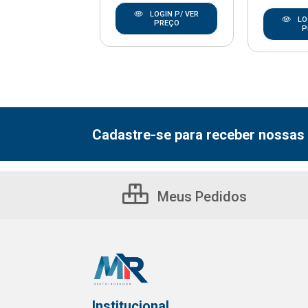
LOGIN P/ VER
LOGIN P/ VER
LO
PREÇO
PREÇO
P
Cadastre-se para receber nossas 
Meus Pedidos
Institucional