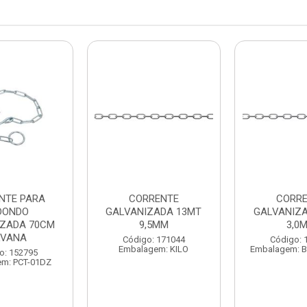
NTE PARA
CORRENTE
CORR
DONDO
GALVANIZADA 13MT
GALVANIZ
IZADA 70CM
9,5MM
3,0
LVANA
Código: 171044
Código: 
Embalagem: KILO
Embalagem: 
o: 152795
m: PCT-01DZ