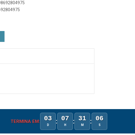
898692804975
8692804975
03
07
31
06
:
:
:
TERMINA EM:
D
H
M
S