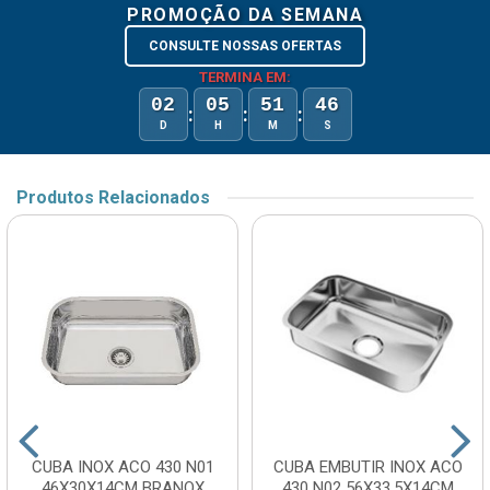
PROMOÇÃO DA SEMANA
CONSULTE NOSSAS OFERTAS
TERMINA EM:
02
05
51
46
:
:
:
D
H
M
S
Produtos Relacionados
CUBA INOX ACO 430 N01
CUBA EMBUTIR INOX ACO
46X30X14CM BRANOX
430 N02 56X33.5X14CM