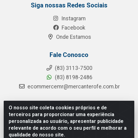
Siga nossas Redes Sociais
Instagram
Facebook
Onde Estamos
Fale Conosco
(83) 3113-7500
(83) 8198-2486
ecommercemr@mercanterofe.com.br
O nosso site coleta cookies próprios e de
MR Distribuidora - Rua Hortêncio Ribeiro de Luna, 3777 -
terceiros para proporcionar uma experiência
Distrito Industrial, João Pessoa/PB - CEP 58081-400 -
personalizada ao usuário, apresentar publicidade
CNPJ 35.428.312/0001-85
relevante de acordo com o seu perfil e melhorar a
qualidade do nosso site.