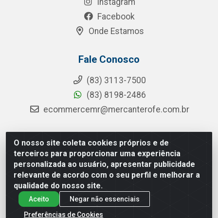
Instagram
Facebook
Onde Estamos
Fale Conosco
(83) 3113-7500
(83) 8198-2486
ecommercemr@mercanterofe.com.br
O nosso site coleta cookies próprios e de
MR Distribuidora - Rua Hortêncio Ribeiro de Luna, 3777 -
terceiros para proporcionar uma experiência
Distrito Industrial, João Pessoa/PB - CEP 58081-400 -
personalizada ao usuário, apresentar publicidade
CNPJ 35.428.312/0001-85
relevante de acordo com o seu perfil e melhorar a
qualidade do nosso site.
Aceito
Negar não essenciais
Preferências de Cookies