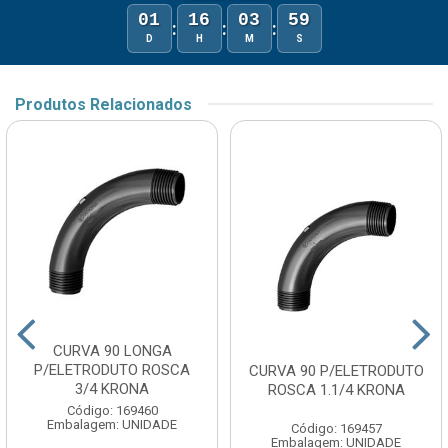
01
16
03
59
:
:
:
D
H
M
S
Produtos Relacionados
CURVA 90 LONGA
P/ELETRODUTO ROSCA
CURVA 90 P/ELETRODUTO
3/4 KRONA
ROSCA 1.1/4 KRONA
Código: 169460
Embalagem: UNIDADE
Código: 169457
Embalagem: UNIDADE