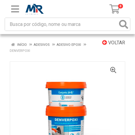
0
VOLTAR
INÍCIO
ADESIVOS
ADESIVO EPOXI
DENVERPOXI