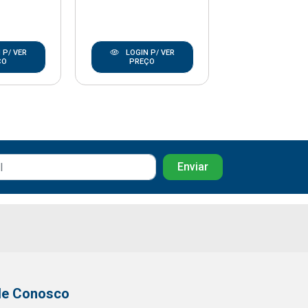
 P/ VER
LOGIN P/ VER
LOGIN P/
ÇO
PREÇO
PREÇO
le Conosco