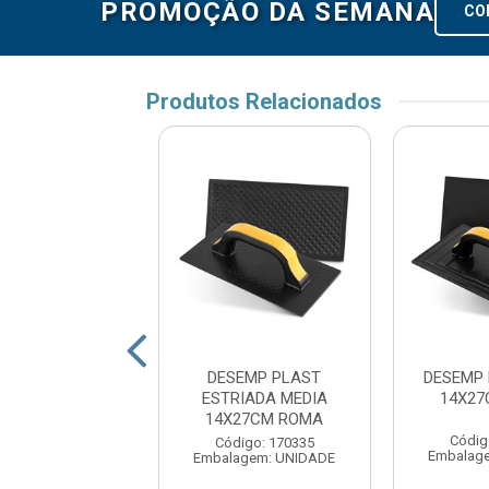
PROMOÇÃO DA SEMANA
CO
Produtos Relacionados
EMPENADEIRA
DESEMP PLAST
DESEMP 
 15X26 CM BS
ESTRIADA MEDIA
14X2
LISA MAX
14X27CM ROMA
Códig
digo: 173436
Código: 170335
Embalag
agem: UNIDADE
Embalagem: UNIDADE