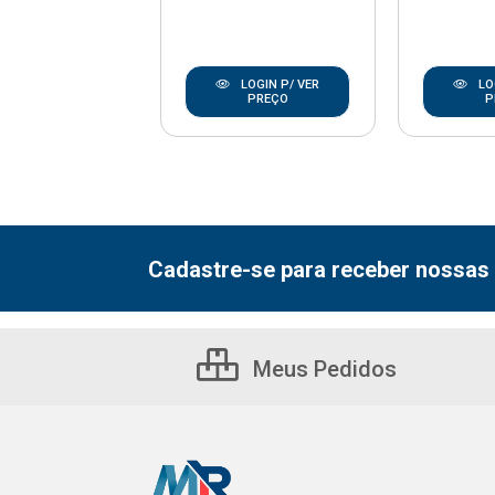
LOGIN P/ VER
LOGIN P/ VER
LO
PREÇO
PREÇO
P
Cadastre-se para receber nossas 
Meus Pedidos