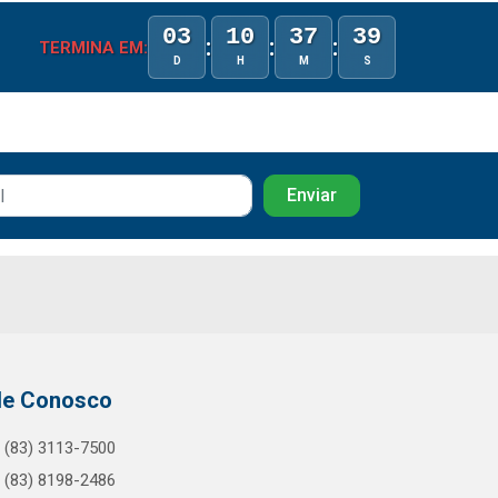
03
10
37
38
:
:
:
TERMINA EM:
D
H
M
S
le Conosco
(83) 3113-7500
(83) 8198-2486