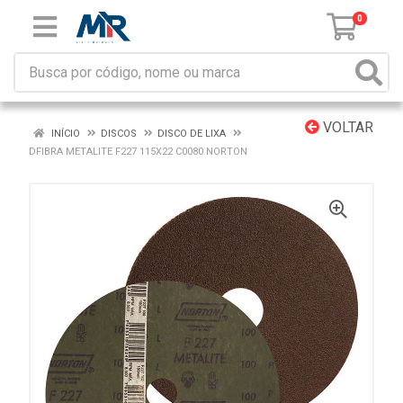
0
VOLTAR
INÍCIO
DISCOS
DISCO DE LIXA
DFIBRA METALITE F227 115X22 C0080 NORTON