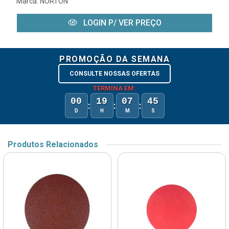
Marca:
NORTON
LOGIN P/ VER PREÇO
PROMOÇÃO DA SEMANA
CONSULTE NOSSAS OFERTAS
TERMINA EM:
00
19
07
45
:
:
:
D
H
M
S
Produtos Relacionados