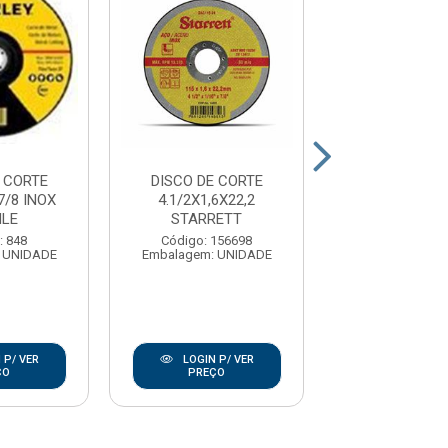
 CORTE
DISCO DE CORTE
DISCO DE C
7/8 INOX
4.1/2X1,6X22,2
4.1/2”X1,0X2
NLE
STARRETT
INOX FER
: 848
Código: 156698
Código: 17
 UNIDADE
Embalagem: UNIDADE
Embalagem: U
 P/ VER
LOGIN P/ VER
LOGIN P/
ÇO
PREÇO
PREÇO