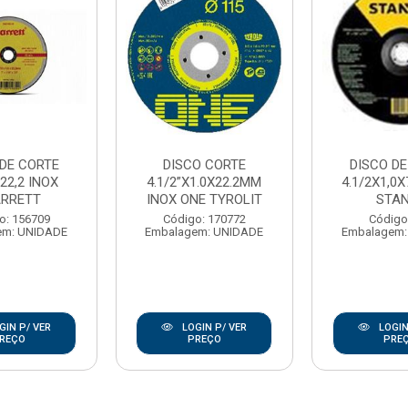
 DE CORTE
DISCO CORTE
DISCO DE
22,2 INOX
4.1/2”X1.0X22.2MM
4.1/2X1,0X
ARRETT
INOX ONE TYROLIT
STA
o: 156709
Código: 170772
Código
em: UNIDADE
Embalagem: UNIDADE
Embalagem:
GIN P/ VER
LOGIN P/ VER
LOGIN
REÇO
PREÇO
PRE