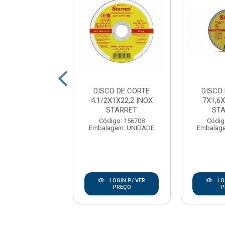
CO DE CORTE
DISCO DE CORTE
DISCO
X1,0X22,2 INOX
4.1/2X1X22,2 INOX
7X1,6X
TYROL
STARRET
ST
digo: 156362
Código: 156708
Códig
agem: UNIDADE
Embalagem: UNIDADE
Embalag
LOGIN P/ VER
LOGIN P/ VER
LO
PREÇO
PREÇO
P