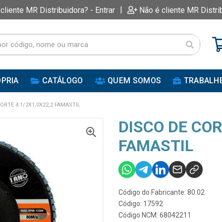
|
 cliente MR Distribuidora? - Entrar
Não é cliente MR Distri
PRIA
CATÁLOGO
QUEM SOMOS
TRABALH
ORTE 4.1/2X1,0X22,2 FAMASTIL
DISCO DE COR
FAMASTIL
Código do Fabricante: 80.02
Código: 17592
Código NCM: 68042211