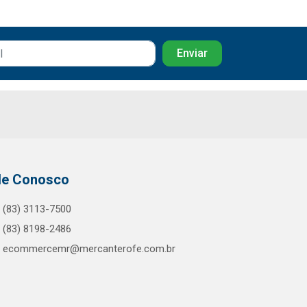
le Conosco
(83) 3113-7500
(83) 8198-2486
ecommercemr@mercanterofe.com.br