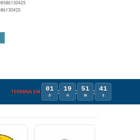
898586130425
8586130425
01
19
51
41
:
:
:
TERMINA EM:
D
H
M
S