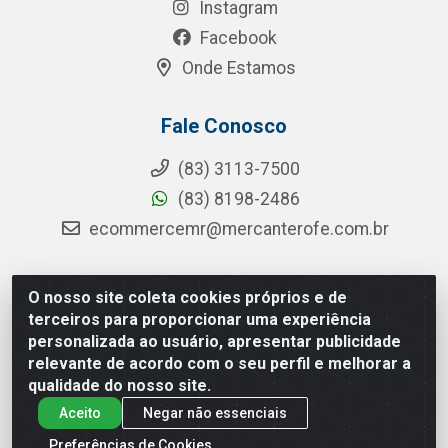
Instagram
Facebook
Onde Estamos
Fale Conosco
(83) 3113-7500
(83) 8198-2486
ecommercemr@mercanterofe.com.br
O nosso site coleta cookies próprios e de
MR Distribuidora - Rua Hortêncio Ribeiro de Luna, 3777 -
terceiros para proporcionar uma experiência
Distrito Industrial, João Pessoa/PB - CEP 58081-400 -
personalizada ao usuário, apresentar publicidade
CNPJ 35.428.312/0001-85
relevante de acordo com o seu perfil e melhorar a
qualidade do nosso site.
Aceito
Negar não essenciais
Preferências de Cookies