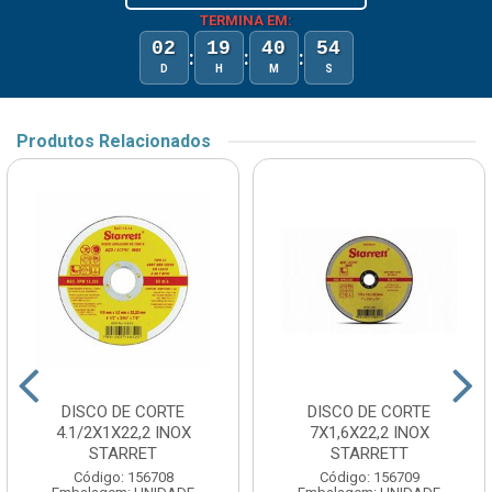
TERMINA EM:
02
19
40
54
:
:
:
D
H
M
S
Produtos Relacionados
DISCO DE CORTE
DISCO DE CORTE
4.1/2X1X22,2 INOX
7X1,6X22,2 INOX
STARRET
STARRETT
Código: 156708
Código: 156709