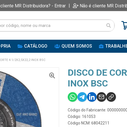
|
 cliente MR Distribuidora? - Entrar
Não é cliente MR Distri
PRIA
CATÁLOGO
QUEM SOMOS
TRABALH
ORTE 4.1/2X2,5X22,2 INOX BSC
DISCO DE COR
INOX BSC
Código do Fabricante: 0000000
Código: 161053
Código NCM: 68042211