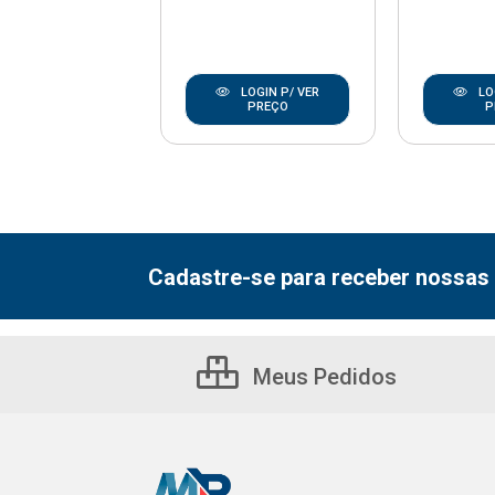
LOGIN P/ VER
LOGIN P/ VER
LO
PREÇO
PREÇO
P
Cadastre-se para receber nossas 
Meus Pedidos