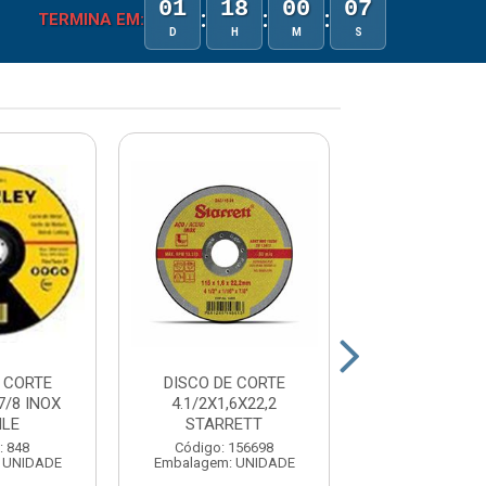
01
18
00
07
:
:
:
TERMINA EM:
D
H
M
S
 CORTE
DISCO DE CORTE
DISCO DE C
7/8 INOX
4.1/2X1,6X22,2
4.1/2”X1,0X2
NLE
STARRETT
INOX FER
: 848
Código: 156698
Código: 17
 UNIDADE
Embalagem: UNIDADE
Embalagem: U