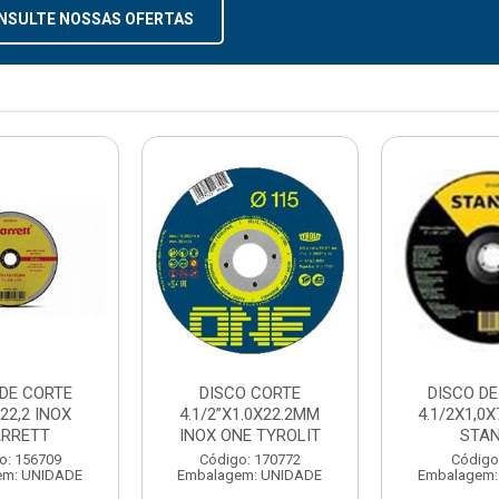
NSULTE NOSSAS OFERTAS
 DE CORTE
DISCO CORTE
DISCO DE
22,2 INOX
4.1/2”X1.0X22.2MM
4.1/2X1,0X
ARRETT
INOX ONE TYROLIT
STA
o: 156709
Código: 170772
Código
em: UNIDADE
Embalagem: UNIDADE
Embalagem: