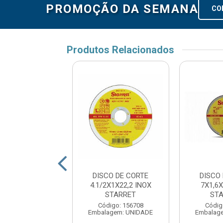
PROMOÇÃO DA SEMANA
CO
Produtos Relacionados
CO DE CORTE
DISCO DE CORTE
DISCO
X1,6X7/8 INOX
4.1/2X1X22,2 INOX
7X1,6X
STANLE
STARRET
ST
ódigo: 847
Código: 156708
Códig
agem: UNIDADE
Embalagem: UNIDADE
Embalag