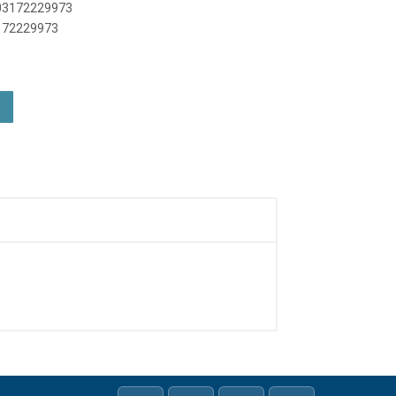
003172229973
3172229973