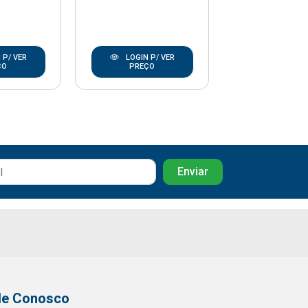
 P/ VER
LOGIN P/ VER
LOGIN P/
ÇO
PREÇO
PREÇO
le Conosco