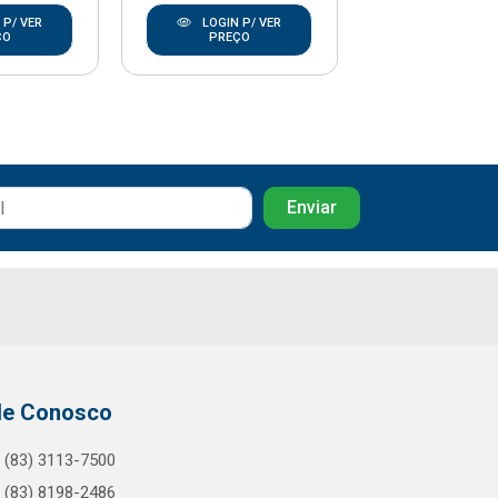
 P/ VER
LOGIN P/ VER
LOGIN P/
ÇO
PREÇO
PREÇO
le Conosco
(83) 3113-7500
(83) 8198-2486