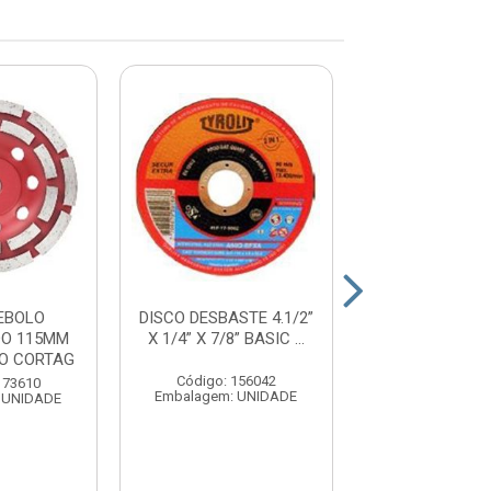
EBOLO
DISCO DESBASTE 4.1/2”
DISCO DE DE
DO 115MM
X 1/4” X 7/8” BASIC ...
4.1/2”X6.0X2
O CORTAG
TRUST BRA
Código: 156042
173610
Código: 177
Embalagem: UNIDADE
 UNIDADE
Embalagem: U