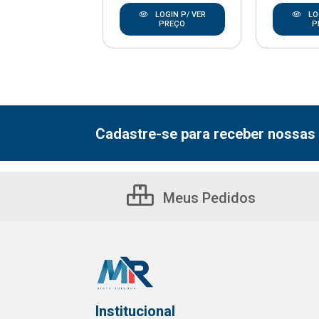
LOGIN P/ VER
LOGIN P/ VER
LO
PREÇO
PREÇO
P
Cadastre-se para receber nossas 
Meus Pedidos
Institucional