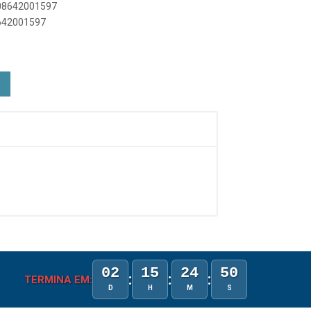
908642001597
8642001597
02
15
24
50
:
:
:
TERMINA EM:
D
H
M
S