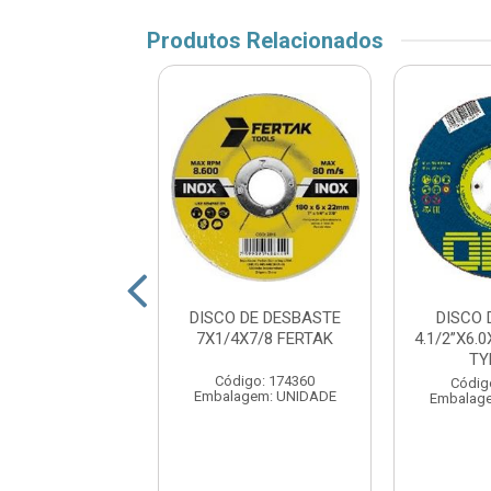
Produtos Relacionados
 DE DESBASTE
DISCO DE DESBASTE
DISCO
X22.2MM TRUST
7X1/4X7/8 FERTAK
4.1/2”X6.
BRASIL
TY
Código: 174360
digo: 177044
Códig
Embalagem: UNIDADE
agem: UNIDADE
Embalag