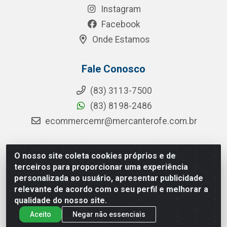
Instagram
Facebook
Onde Estamos
Fale Conosco
(83) 3113-7500
(83) 8198-2486
ecommercemr@mercanterofe.com.br
O nosso site coleta cookies próprios e de
MR Distribuidora - Rua Hortêncio Ribeiro de Luna, 3777 -
terceiros para proporcionar uma experiência
Distrito Industrial, João Pessoa/PB - CEP 58081-400 -
personalizada ao usuário, apresentar publicidade
CNPJ 35.428.312/0001-85
relevante de acordo com o seu perfil e melhorar a
qualidade do nosso site.
Aceito
Negar não essenciais