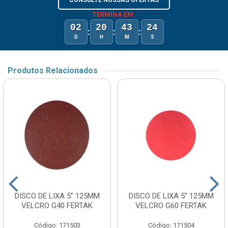
CONSULTE NOSSAS OFERTAS
TERMINA EM:
02
20
43
24
:
:
:
D
H
M
S
Produtos Relacionados
DISCO DE LIXA 5” 125MM
DISCO DE LIXA 5” 125MM
VELCRO G40 FERTAK
VELCRO G60 FERTAK
Código: 171503
Código: 171504