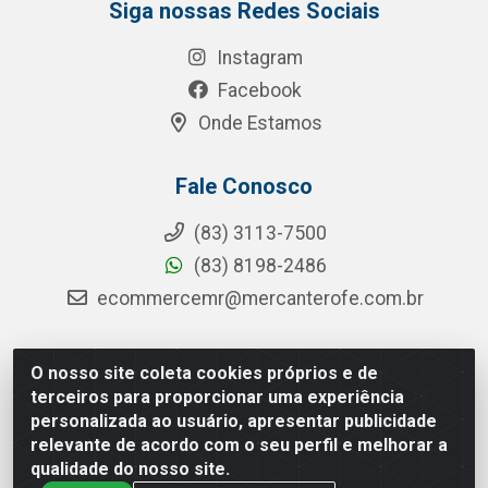
Siga nossas Redes Sociais
Instagram
Facebook
Onde Estamos
Fale Conosco
(83) 3113-7500
(83) 8198-2486
ecommercemr@mercanterofe.com.br
O nosso site coleta cookies próprios e de
MR Distribuidora - Rua Hortêncio Ribeiro de Luna, 3777 -
terceiros para proporcionar uma experiência
Distrito Industrial, João Pessoa/PB - CEP 58081-400 -
personalizada ao usuário, apresentar publicidade
CNPJ 35.428.312/0001-85
relevante de acordo com o seu perfil e melhorar a
qualidade do nosso site.