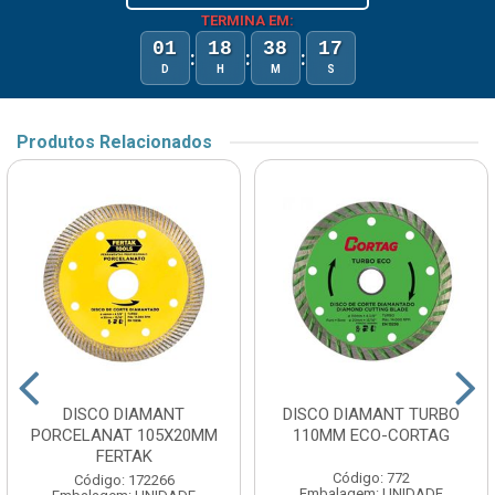
TERMINA EM:
01
18
38
17
:
:
:
D
H
M
S
Produtos Relacionados
DISCO DIAMANT
DISCO DIAMANT TURBO
PORCELANAT 105X20MM
110MM ECO-CORTAG
FERTAK
Código: 772
Código: 172266
Embalagem: UNIDADE