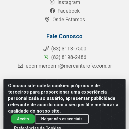
Instagram
Facebook
Onde Estamos
Fale Conosco
(83) 3113-7500
(83) 8198-2486
ecommercemr@mercanterofe.com.br
O nosso site coleta cookies próprios e de
MR Distribuidora - Rua Hortêncio Ribeiro de Luna, 3777 -
terceiros para proporcionar uma experiência
Distrito Industrial, João Pessoa/PB - CEP 58081-400 -
personalizada ao usuário, apresentar publicidade
CNPJ 35.428.312/0001-85
relevante de acordo com o seu perfil e melhorar a
qualidade do nosso site.
Aceito
Negar não essenciais
Preferências de Cookies