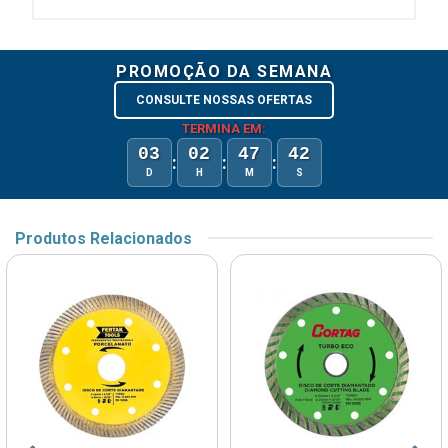
PROMOÇÃO DA SEMANA
CONSULTE NOSSAS OFERTAS
TERMINA EM:
03
02
47
42
:
:
:
D
H
M
S
Produtos Relacionados