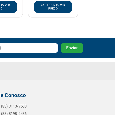
 P/ VER
LOGIN P/ VER
LOGIN P/
ÇO
PREÇO
PREÇO
le Conosco
(83) 3113-7500
(83) 8198-2486