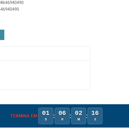
898646940490
8646940490
01
06
02
16
:
:
:
TERMINA EM:
D
H
M
S