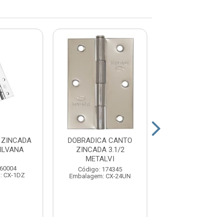
 ZINCADA
DOBRADICA CANTO
DOBRADICA Z
SILVANA
ZINCADA 3.1/2
850X3.1/2 ENC
METALVI
 60004
Código: 15
Código: 174345
: CX-1DZ
Embalagem: C
Embalagem: CX-24UN