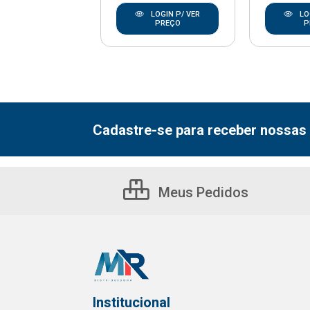
LOGIN P/ VER
LOGIN P/ VER
LO
PREÇO
PREÇO
P
Cadastre-se para receber nossas 
Meus Pedidos
Institucional