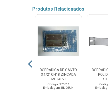
Produtos Relacionados
DICA ZINCADO
DOBRADICA DE CANTO
DOBRADI
1/2 ENC SILVANA
3.1/2” CH18 ZINCADA
POLID
METALVI
SI
digo: 152411
Código: 176011
Códig
agem: CL-03UN
Embalagem: BL-03UN
Embalag