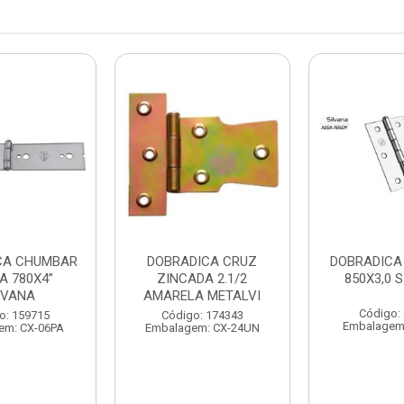
CA CHUMBAR
DOBRADICA CRUZ
DOBRADICA
A 780X4”
ZINCADA 2.1/2
850X3,0 
LVANA
AMARELA METALVI
Código:
o: 159715
Código: 174343
Embalagem
em: CX-06PA
Embalagem: CX-24UN