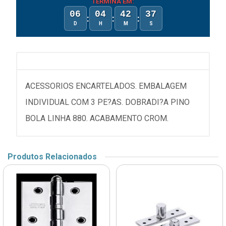
TERMINA EM:
06
04
42
37
:
:
:
D
H
M
S
ACESSORIOS ENCARTELADOS. EMBALAGEM
INDIVIDUAL COM 3 PE?AS. DOBRADI?A PINO
BOLA LINHA 880. ACABAMENTO CROM.
Produtos Relacionados