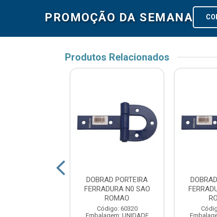
PROMOÇÃO DA SEMANA
CO
Produtos Relacionados
BRADICA DE
DOBRAD PORTEIRA
DOBRAD
IRA C.06 MAX
FERRADURA N0 SAO
FERRAD
ROMAO
R
digo: 168688
Código: 60320
Códig
agem: UNIDADE
Embalagem: UNIDADE
Embalag