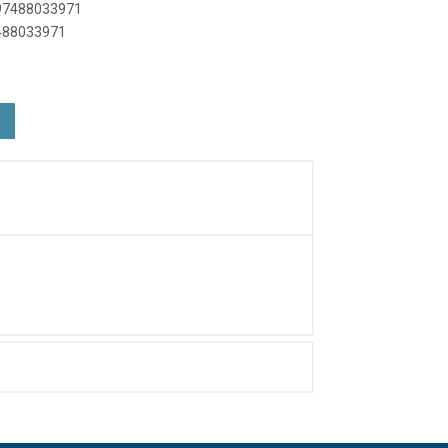
897488033971
7488033971