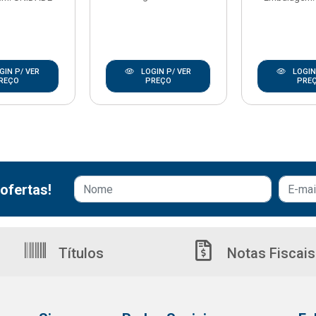
GIN P/ VER
LOGIN P/ VER
LOGIN
REÇO
PREÇO
PRE
ofertas!
Títulos
Notas Fiscais