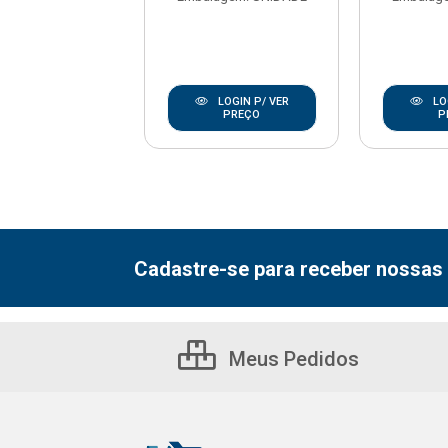
LOGIN P/ VER
LOGIN P/ VER
LO
PREÇO
PREÇO
P
Cadastre-se para receber nossas 
Meus Pedidos