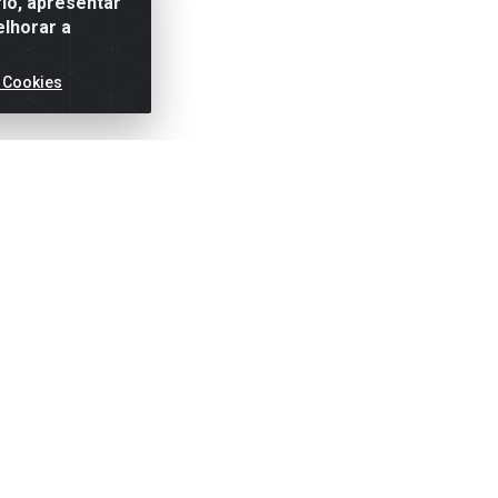
io, apresentar
elhorar a
 Cookies