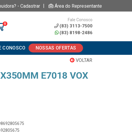
|
buidora? - Cadastrar
Área do Representante
Fale Conosco
0
(83) 3113-7500
(83) 8198-2486
E CONOSCO
NOSSAS OFERTAS
VOLTAR
2X350MM E7018 VOX
898692805675
8692805675