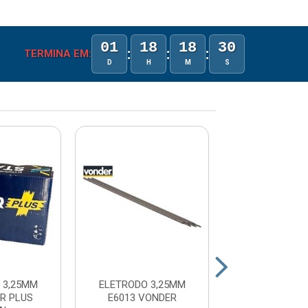
01
18
18
30
:
:
:
TERMINA EM:
D
H
M
S
 3,25MM
ELETRODO 3,25MM
ELETRODO 4.0
R PLUS
E6013 VONDER
E6013 V