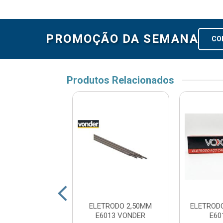
PROMOÇÃO DA SEMANA
CO
Produtos Relacionados
TRODO E6013
ELETRODO 2,50MM
ELETROD
 TRUST BRASIL
E6013 VONDER
E60