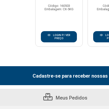
digo: 177068
Código: 160503
Códi
lagem: CX-5KG
Embalagem: CX-5KG
Embalag
LOGIN P/ VER
LOGIN P/ VER
LO
PREÇO
PREÇO
P
Cadastre-se para receber nossas 
Meus Pedidos