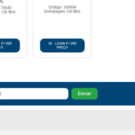
AL
Código: 160504
Código: 7
173645
Embalagem: CX-5KG
Embalagem: C
: CX-5KG
 P/ VER
LOGIN P/ VER
LOGIN P/
ÇO
PREÇO
PREÇO