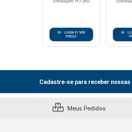
agem: PCT-2KG
Embalagem: PCT-2KG
Embalag
LOGIN P/ VER
LOGIN P/ VER
LO
PREÇO
PREÇO
P
Cadastre-se para receber nossas 
Meus Pedidos