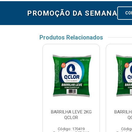
PROMOÇÃO DA SEMANA
CO
Produtos Relacionados
LHA LEVE 2KG
BARRILHA LEVE 2KG
BARRILH
QCLOR
QCLOR
Q
digo: 170419
Código: 170419
Códig