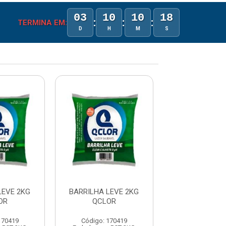
03
10
10
18
:
:
:
TERMINA EM:
D
H
M
S
LEVE 2KG
BARRILHA LEVE 2KG
BARRILHA LE
OR
QCLOR
QCLOR
170419
Código: 170419
Código: 170