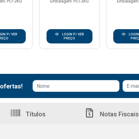
em: PCT-2KG
Embalagem: PCT-2KG
Embalagem:
GIN P/ VER
LOGIN P/ VER
LOGIN
REÇO
PREÇO
PRE
ofertas!
Títulos
Notas Fiscais