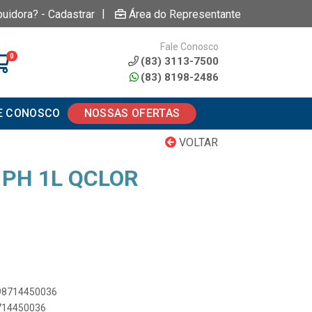
|
buidora? - Cadastrar
Área do Representante
Fale Conosco
0
(83) 3113-7500
(83) 8198-2486
E CONOSCO
NOSSAS OFERTAS
VOLTAR
 PH 1L QCLOR
898714450036
8714450036