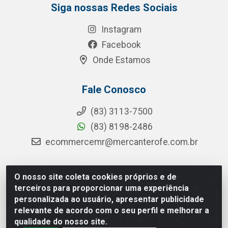
Siga nossas Redes Sociais
Instagram
Facebook
Onde Estamos
Fale Conosco
(83) 3113-7500
(83) 8198-2486
ecommercemr@mercanterofe.com.br
O nosso site coleta cookies próprios e de
MR Distribuidora - Rua Hortêncio Ribeiro de Luna, 3777 -
terceiros para proporcionar uma experiência
Distrito Industrial, João Pessoa/PB - CEP 58081-400 -
personalizada ao usuário, apresentar publicidade
CNPJ 35.428.312/0001-85
relevante de acordo com o seu perfil e melhorar a
qualidade do nosso site.