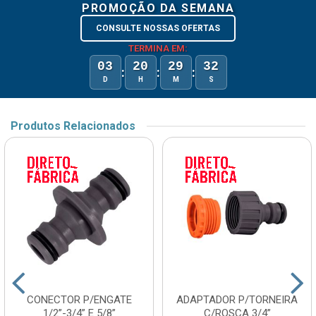
PROMOÇÃO DA SEMANA
CONSULTE NOSSAS OFERTAS
TERMINA EM:
03
20
29
31
:
:
:
D
H
M
S
Produtos Relacionados
CONECTOR P/ENGATE
ADAPTADOR P/TORNEIRA
1/2”-3/4” E 5/8”
C/ROSCA 3/4”