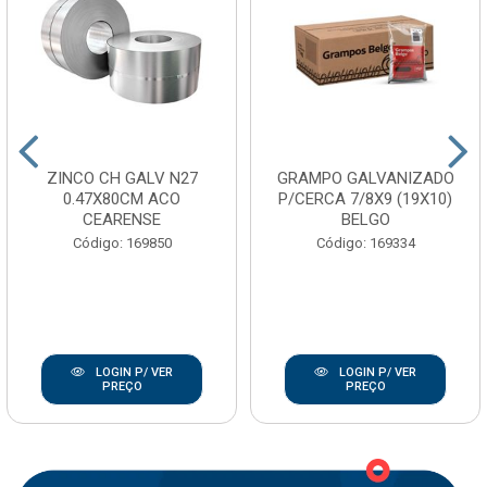
ZINCO CH GALV N27
GRAMPO GALVANIZADO
0.47X80CM ACO
P/CERCA 7/8X9 (19X10)
CEARENSE
BELGO
Código: 169850
Código: 169334
LOGIN P/ VER
LOGIN P/ VER
PREÇO
PREÇO