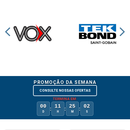
PROMOÇÃO DA SEMANA
CONSULTE NOSSAS OFERTAS
TERMINA EM:
00
11
25
01
:
:
:
D
H
M
S