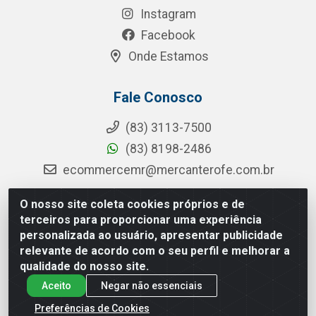
Instagram
Facebook
Onde Estamos
Fale Conosco
(83) 3113-7500
(83) 8198-2486
ecommercemr@mercanterofe.com.br
O nosso site coleta cookies próprios e de
terceiros para proporcionar uma experiência
MR Distribuidora - Rua Hortêncio Ribeiro de Luna, 3777 -
personalizada ao usuário, apresentar publicidade
Distrito Industrial, João Pessoa/PB - CEP 58081-400 - CNPJ
relevante de acordo com o seu perfil e melhorar a
35.428.312/0001-85
qualidade do nosso site.
Aceito
Negar não essenciais
Preferências de Cookies