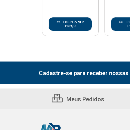
LOGIN P/ VER
LOGIN P/ VER
LO
PREÇO
PREÇO
P
Cadastre-se para receber nossas 
Meus Pedidos