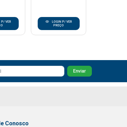
 P/ VER
LOGIN P/ VER
LOGIN P/
ÇO
PREÇO
PREÇO
le Conosco