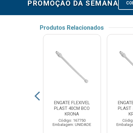
PROMOÇÃO DA SEMANA
CO
Produtos Relacionados
TE FLEXIVEL
ENGATE FLEXIVEL
ENGATE
AL 60CM VOX
PLAST 40CM BCO
PLAST
KRONA
K
digo: 165397
Código: 167750
Códig
agem: UNIDADE
Embalagem: UNIDADE
Embalag