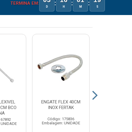
03
16
01
19
:
:
:
TERMINA EM:
D
H
M
S
LEXIVEL
ENGATE FLEX 40CM
ENGATE FLEX
0CM BCO
INOX FERTAK
INOX FER
NA
Código: 175836
Código: 17
167892
Embalagem: UNIDADE
Embalagem: U
 UNIDADE