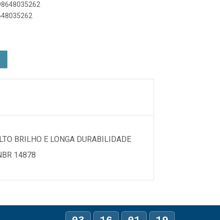
898648035262
8648035262
ALTO BRILHO E LONGA DURABILIDADE
NBR 14878