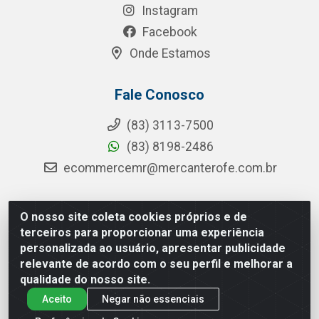
Instagram
Facebook
Onde Estamos
Fale Conosco
(83) 3113-7500
(83) 8198-2486
ecommercemr@mercanterofe.com.br
O nosso site coleta cookies próprios e de
MR Distribuidora - Rua Hortêncio Ribeiro de Luna, 3777 -
terceiros para proporcionar uma experiência
Distrito Industrial, João Pessoa/PB - CEP 58081-400 -
personalizada ao usuário, apresentar publicidade
CNPJ 35.428.312/0001-85
relevante de acordo com o seu perfil e melhorar a
qualidade do nosso site.
Aceito
Negar não essenciais