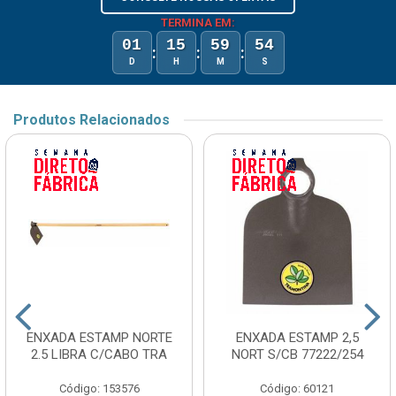
TERMINA EM:
01
15
59
54
:
:
:
D
H
M
S
Produtos Relacionados
ENXADA ESTAMP NORTE
ENXADA ESTAMP 2,5
2.5 LIBRA C/CABO TRA
NORT S/CB 77222/254
Código: 153576
Código: 60121