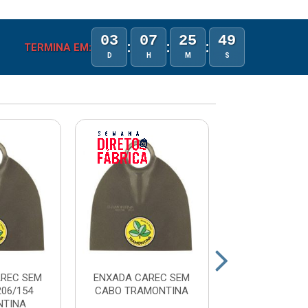
03
07
25
49
:
:
:
TERMINA EM:
D
H
M
S
REC SEM
ENXADA CAREC SEM
ENXADA CARE
06/154
CABO TRAMONTINA
SEM CABO 772
NTINA
TRAMO