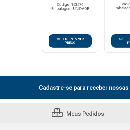
ódigo: 191
Códig
Código: 153576
agem: UNIDADE
Embalag
Embalagem: UNIDADE
LOGIN P/ VER
LOGIN P/ VER
LO
PREÇO
PREÇO
P
Cadastre-se para receber nossas 
Meus Pedidos