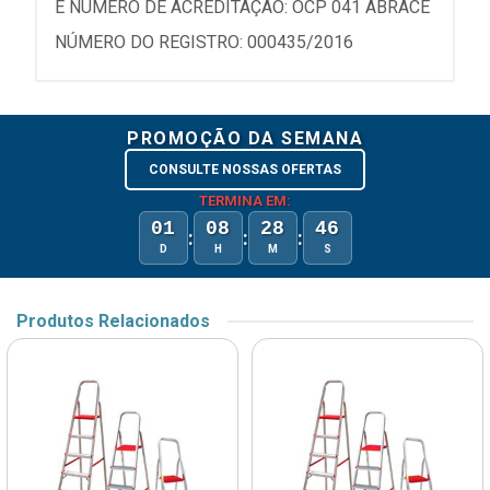
E NÚMERO DE ACREDITAÇÃO: OCP 041 ABRACE
NÚMERO DO REGISTRO: 000435/2016
PROMOÇÃO DA SEMANA
CONSULTE NOSSAS OFERTAS
TERMINA EM:
01
08
28
46
:
:
:
D
H
M
S
Produtos Relacionados