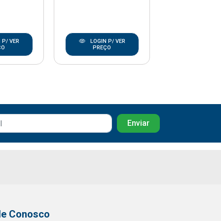
 P/ VER
LOGIN P/ VER
LOGIN P/
ÇO
PREÇO
PREÇO
le Conosco