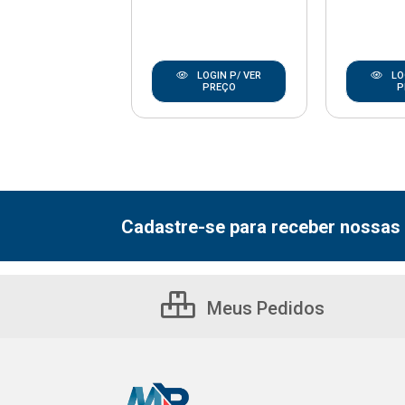
LOGIN P/ VER
LOGIN P/ VER
LO
PREÇO
PREÇO
P
Cadastre-se para receber nossas 
Meus Pedidos