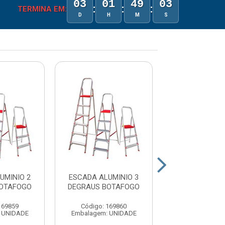
03
01
49
03
:
:
:
TERMINA EM:
D
H
M
S
UMINIO 2
ESCADA ALUMINIO 3
ESCADA ALUM
BOTAFOGO
DEGRAUS BOTAFOGO
DEGRAUS BO
169859
Código: 169860
Código: 16
 UNIDADE
Embalagem: UNIDADE
Embalagem: U