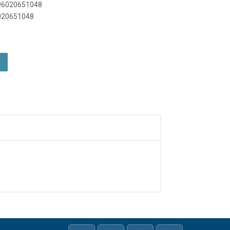
896020651048
6020651048