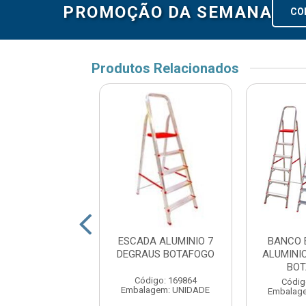
PROMOÇÃO DA SEMANA
CO
Produtos Relacionados
A ALUMINIO 02
ESCADA ALUMINIO 7
BANCO 
AUS MAESTRO
DEGRAUS BOTAFOGO
ALUMINI
BOT
digo: 176944
Código: 169864
Códig
agem: UNIDADE
Embalagem: UNIDADE
Embalag