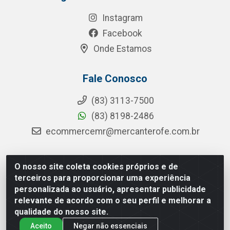
Instagram
Facebook
Onde Estamos
Fale Conosco
(83) 3113-7500
(83) 8198-2486
ecommercemr@mercanterofe.com.br
O nosso site coleta cookies próprios e de
MR Distribuidora - Rua Hortêncio Ribeiro de Luna, 3777 -
terceiros para proporcionar uma experiência
Distrito Industrial, João Pessoa/PB - CEP 58081-400 -
personalizada ao usuário, apresentar publicidade
CNPJ 35.428.312/0001-85
relevante de acordo com o seu perfil e melhorar a
qualidade do nosso site.
Aceito
Negar não essenciais