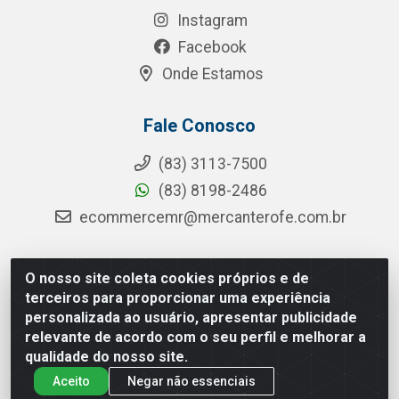
Instagram
Facebook
Onde Estamos
Fale Conosco
(83) 3113-7500
(83) 8198-2486
ecommercemr@mercanterofe.com.br
O nosso site coleta cookies próprios e de
MR Distribuidora - Rua Hortêncio Ribeiro de Luna, 3777 -
terceiros para proporcionar uma experiência
Distrito Industrial, João Pessoa/PB - CEP 58081-400 -
personalizada ao usuário, apresentar publicidade
CNPJ 35.428.312/0001-85
relevante de acordo com o seu perfil e melhorar a
qualidade do nosso site.
Aceito
Negar não essenciais