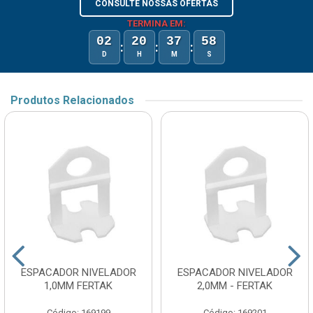
CONSULTE NOSSAS OFERTAS
TERMINA EM:
02
20
37
58
:
:
:
D
H
M
S
Produtos Relacionados
ESPACADOR NIVELADOR
ESPACADOR NIVELADOR
1,0MM FERTAK
2,0MM - FERTAK
Código: 169199
Código: 169201