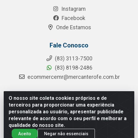
Instagram
Facebook
Onde Estamos
Fale Conosco
(83) 3113-7500
(83) 8198-2486
ecommercemr@mercanterofe.com.br
O nosso site coleta cookies próprios e de
MR Distribuidora - Rua Hortêncio Ribeiro de Luna, 3777 -
terceiros para proporcionar uma experiência
Distrito Industrial, João Pessoa/PB - CEP 58081-400 -
personalizada ao usuário, apresentar publicidade
CNPJ 35.428.312/0001-85
relevante de acordo com o seu perfil e melhorar a
qualidade do nosso site.
Aceito
Negar não essenciais