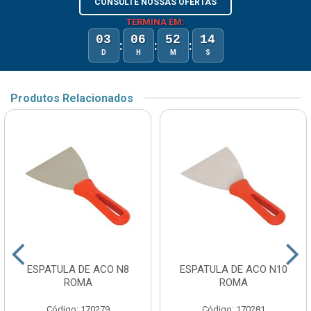
CONSULTE NOSSAS OFERTAS
TERMINA EM:
03
06
52
14
:
:
:
D
H
M
S
Produtos Relacionados
ESPATULA DE ACO N8
ESPATULA DE ACO N10
ROMA
ROMA
Código: 170279
Código: 170281