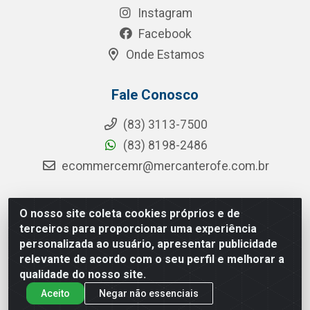
Instagram
Facebook
Onde Estamos
Fale Conosco
(83) 3113-7500
(83) 8198-2486
ecommercemr@mercanterofe.com.br
O nosso site coleta cookies próprios e de
MR Distribuidora - Rua Hortêncio Ribeiro de Luna, 3777 -
terceiros para proporcionar uma experiência
Distrito Industrial, João Pessoa/PB - CEP 58081-400 -
personalizada ao usuário, apresentar publicidade
CNPJ 35.428.312/0001-85
relevante de acordo com o seu perfil e melhorar a
qualidade do nosso site.
Aceito
Negar não essenciais