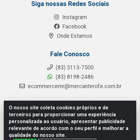
Siga nossas Redes Sociais
Instagram
Facebook
Onde Estamos
Fale Conosco
(83) 3113-7500
(83) 8198-2486
ecommercemr@mercanterofe.com.br
O nosso site coleta cookies próprios e de
MR Distribuidora - Rua Hortêncio Ribeiro de Luna, 3777 -
terceiros para proporcionar uma experiência
Distrito Industrial, João Pessoa/PB - CEP 58081-400 -
personalizada ao usuário, apresentar publicidade
CNPJ 35.428.312/0001-85
relevante de acordo com o seu perfil e melhorar a
qualidade do nosso site.