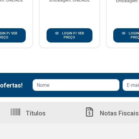
em: UNIDADE
Embalagem: UNIDADE
Embalagem:
GIN P/ VER
LOGIN P/ VER
LOGIN
REÇO
PREÇO
PRE
ofertas!
Títulos
Notas Fiscais