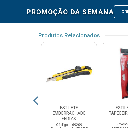
PROMOÇÃO DA SEMANA
CO
Produtos Relacionados
ILETE 18MM
ESTILETE
ESTIL
MELHO VOX
EMBORRACHADO
TAPECEI
FERTAK
ódigo: 108
Códig
Código: 169209