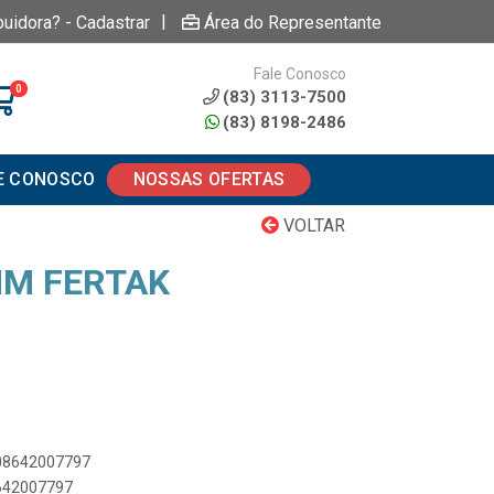
|
buidora? - Cadastrar
Área do Representante
Fale Conosco
0
(83) 3113-7500
(83) 8198-2486
E CONOSCO
NOSSAS OFERTAS
VOLTAR
MM FERTAK
908642007797
8642007797