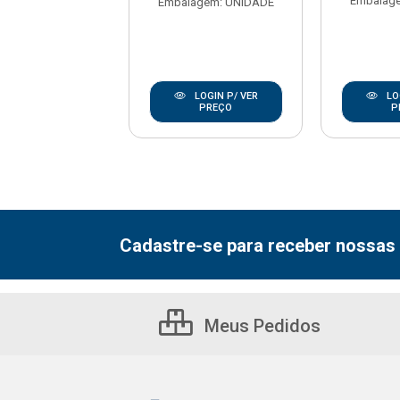
agem: UNIDADE
Embalag
Embalagem: UNIDADE
LOGIN P/ VER
LOGIN P/ VER
LO
PREÇO
PREÇO
P
Cadastre-se para receber nossas 
Meus Pedidos