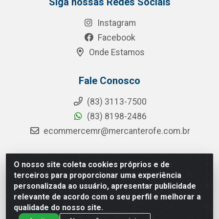
Siga nossas Redes Sociais
Instagram
Facebook
Onde Estamos
Fale Conosco
(83) 3113-7500
(83) 8198-2486
ecommercemr@mercanterofe.com.br
O nosso site coleta cookies próprios e de
MR Distribuidora - Rua Hortêncio Ribeiro de Luna, 3777 -
terceiros para proporcionar uma experiência
Distrito Industrial, João Pessoa/PB - CEP 58081-400 -
personalizada ao usuário, apresentar publicidade
CNPJ 35.428.312/0001-85
relevante de acordo com o seu perfil e melhorar a
qualidade do nosso site.