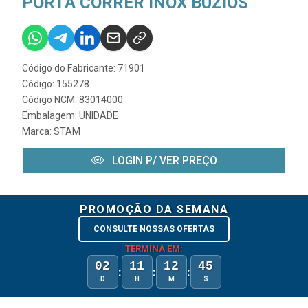
PORTA CORRER INOX BUZIOS
Código do Fabricante: 71901
Código: 155278
Código NCM: 83014000
Embalagem: UNIDADE
Marca:
STAM
LOGIN P/ VER PREÇO
PROMOÇÃO DA SEMANA
CONSULTE NOSSAS OFERTAS
TERMINA EM:
02
11
12
45
:
:
:
D
H
M
S