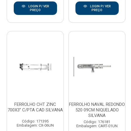
LOGIN P/ VER
LOGIN P/ VER
PREÇO
PREÇO
FERROLHO CHT ZINC
FERROLHO NAVAL REDONDO
700X3” C/PTA CAD SILVANA
520 09CM NIQUELADO
SILVANA
Código: 171395
Código: 176181
Embalagem: CX-06UN
Embalagem: CART-01UN