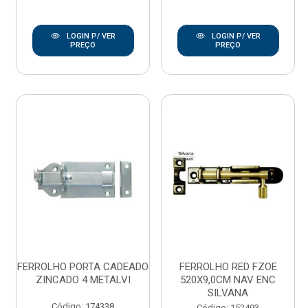
LOGIN P/ VER
LOGIN P/ VER
PREÇO
PREÇO
FERROLHO PORTA CADEADO
FERROLHO RED FZOE
ZINCADO 4 METALVI
520X9,0CM NAV ENC
SILVANA
Código: 174338
Código: 152493