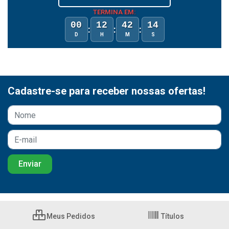
TERMINA EM:
00
12
42
13
:
:
:
D
H
M
S
Cadastre-se para receber nossas ofertas!
Meus Pedidos
Títulos